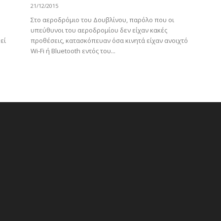
21/12/2015
Στο αεροδρόμιο του Δουβλίνου, παρόλο που οι
υπεύθυνοι του αεροδρομίου δεν είχαν κακές
προθέσεις, κατασκόπευαν όσα κινητά είχαν ανοιχτό
εί
Wi-Fi ή Bluetooth εντός του...