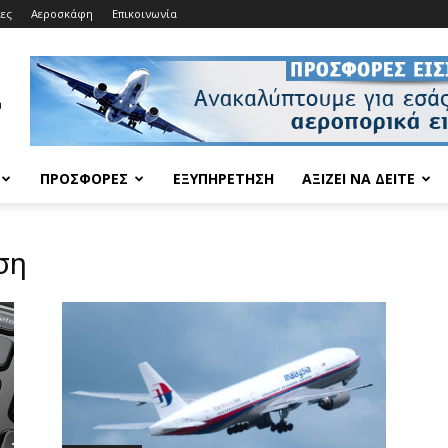
ίες
Αεροσκάφη
Επικοινωνία
ΠΡΟΣΦΟΡΈΣ
ΕΞΥΠΗΡΈΤΗΣΗ
ΑΞΊΖΕΙ ΝΑ ΔΕΊΤΕ
ση