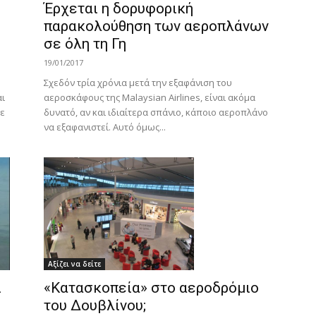
Έρχεται η δορυφορική
παρακολούθηση των αεροπλάνων
σε όλη τη Γη
19/01/2017
Σχεδόν τρία χρόνια μετά την εξαφάνιση του
ι
αεροσκάφους της Malaysian Airlines, είναι ακόμα
σε
δυνατό, αν και ιδιαίτερα σπάνιο, κάποιο αεροπλάνο
να εξαφανιστεί. Αυτό όμως...
Αξίζει να δείτε
«Κατασκοπεία» στο αεροδρόμιο
ί
του Δουβλίνου;