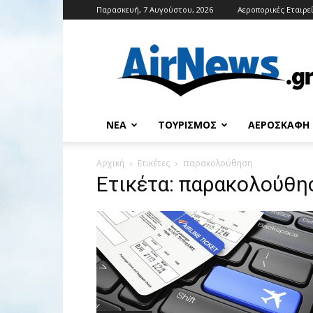
Παρασκευή, 7 Αυγούστου, 2026
Αεροπορικές Εταιρε
Airnews
ΝΈΑ
ΤΟΥΡΙΣΜΌΣ
ΑΕΡΟΣΚΆΦΗ
Αρχική
Ετικέτες
παρακολούθηση
Ετικέτα: παρακολούθη