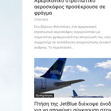
Αμερικανικό στρατιωτικό
αεροσκάφος προσέκρουσε σε
φράγμα
27/02/2026
Στις βόρειες Φιλιππίνες, ένα αμερικανικό
στρατιωτικό αεροσκάφος συγκρούστηκε με
τσιμεντένιο φράγμα κατά την απογείωσή του, ενώ
συμμετείχε σε εκπαίδευση αντιμετώπισης έκτακτ
ανάγκης. Το περιστατικό...
Εξυπηρέτηση
Πτήση της JetBlue διέκοψε άνο
για να αποφύγει σύγκρουση στο