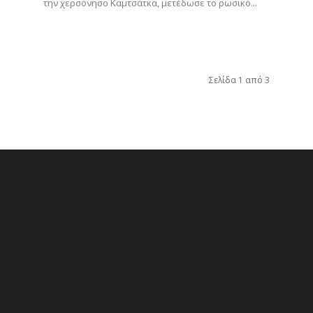
την χερσόνησο Καμτσάτκα, μετέδωσε το ρωσικό...
Σελίδα 1 από 3