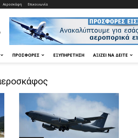
Αεροσκάφη
Επικοινωνία
ΠΡΟΣΦΟΡΈΣ
ΕΞΥΠΗΡΈΤΗΣΗ
ΑΞΊΖΕΙ ΝΑ ΔΕΊΤΕ
 αεροσκάφος