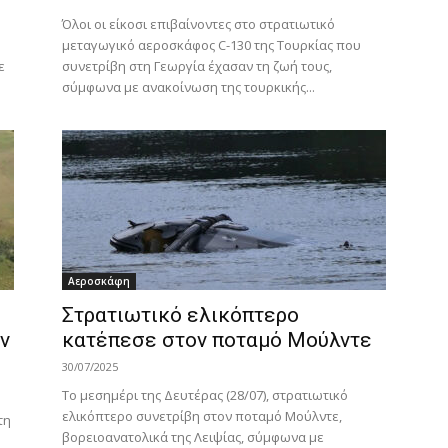
Όλοι οι είκοσι επιβαίνοντες στο στρατιωτικό
μεταγωγικό αεροσκάφος C-130 της Τουρκίας που
ε
συνετρίβη στη Γεωργία έχασαν τη ζωή τους,
σύμφωνα με ανακοίνωση της τουρκικής...
Αεροσκάφη
Στρατιωτικό ελικόπτερο
ν
κατέπεσε στον ποταμό Μούλντε
30/07/2025
Το μεσημέρι της Δευτέρας (28/07), στρατιωτικό
ελικόπτερο συνετρίβη στον ποταμό Μούλντε,
τη
βορειοανατολικά της Λειψίας, σύμφωνα με