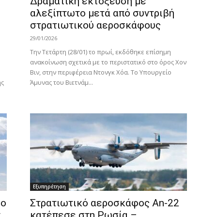
Δραματική εκτόξευση με
αλεξίπτωτο μετά από συντριβή
στρατιωτικού αεροσκάφους
29/01/2026
Την Τετάρτη (28/01) το πρωί, εκδόθηκε επίσημη
ανακοίνωση σχετικά με το περιστατικό στο όρος Χον
Βιν, στην περιφέρεια Ντονγκ Χόα. Το Υπουργείο
ης
Άμυνας του Βιετνάμ...
Εξυπηρέτηση
δο
Στρατιωτικό αεροσκάφος An-22
ν
κατέπεσε στη Ρωσία –