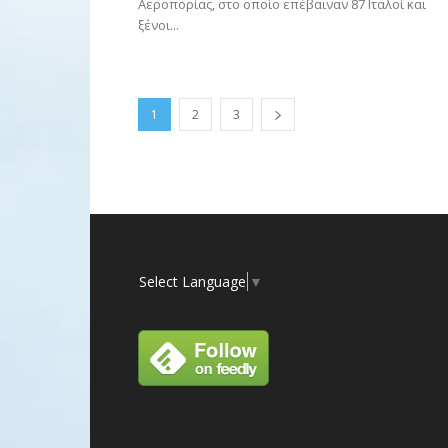
Αεροπορίας, στο οποίο επέβαιναν 87 Ιταλοί και
ξένοι...
1
2
3
Select Language
▼