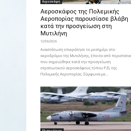
Αεροσκάφη
Αεροσκάφος της Πολεμικής
Αεροπορίας παρουσίασε βλάβη
κατά την προσγείωση στη
Μυτιλήνη
12/06/2026
Αναστάτωση επικράτησε το μεσημέρι στο
αεροδρόμιο της Μυτιλήνης, έπειτα από περιστατι
που σημειώθηκε κατά την προσγείωση
στρατιωτικού αεροσκάφους τύπου PZL της
Πολεμικής Αεροπορίας. Σύμφωνα με...
Εξυπηρέτηση