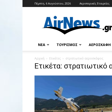
Πέμπτη, 6 Αυγούστου, 2026
Αεροπορικές Εταιρείες
Airnews
ΝΈΑ
ΤΟΥΡΙΣΜΌΣ
ΑΕΡΟΣΚΆΦΗ
Αρχική
Ετικέτες
στρατιωτικό αεροσκάφος
Ετικέτα: στρατιωτικό