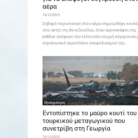
αέρα
16/12/2025
Σοβαρό περιστατικό στον αέρα σημειώθηκε κοντά
στις ακτές της Βενεζουέλας, όταν αεροσκάφος της
JetBlue απέφυγε την τελευταία στιγμή σύγκρουση 
στρατιωτικό αεροπλάνο ανεφοδιασμού της...
Εξυπηρέτηση
Εντοπίστηκε το μαύρο κουτί του
τουρκικού μεταγωγικού που
συνετρίβη στη Γεωργία
13/11/2025