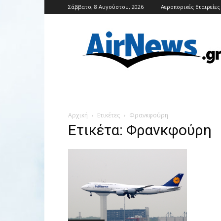
Σάββατο, 8 Αυγούστου, 2026
Αεροπορικές Εταιρείες
Airnews
Αρχική
Ετικέτες
Φρανκφούρη
Ετικέτα: Φρανκφούρη