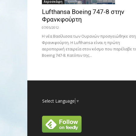
Αεροσκάφη
Lufthansa Boeing 747-8 στην
Φρανκφούρτη
07/05/2012
Η νέα Βασίλισσα των Ουρανών προσγειώθηκε στη
Φρανκφούρτη. Η Lufthansa είναι η πρώτη
αεροπορική εταιρεία στον κόσμο που παρέλαβε τ
Boeing 747-8. Κατόπιν της...
Select Language
▼