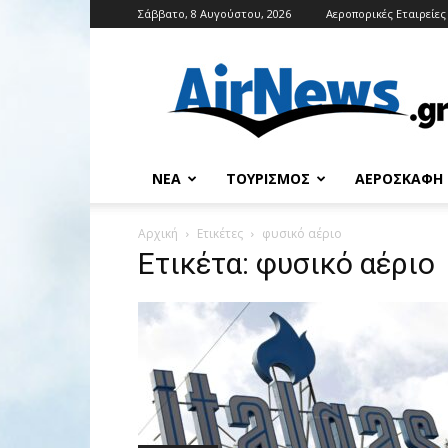
Σάββατο, 8 Αυγούστου, 2026
Αεροπορικές Εταιρείες
Airnews
ΝΈΑ
ΤΟΥΡΙΣΜΌΣ
ΑΕΡΟΣΚΆΦΗ
Αρχική
Ετικέτες
φυσικό αέριο
Ετικέτα: φυσικό αέριο