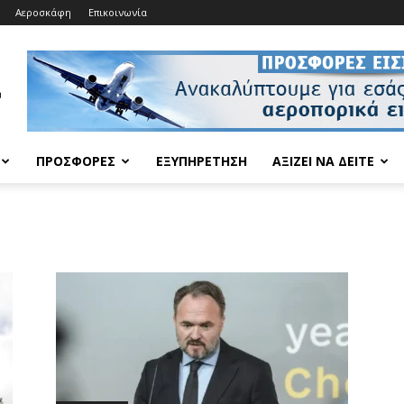
Αεροσκάφη
Επικοινωνία
ΠΡΟΣΦΟΡΈΣ
ΕΞΥΠΗΡΈΤΗΣΗ
ΑΞΊΖΕΙ ΝΑ ΔΕΊΤΕ