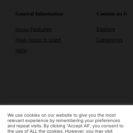
We use cookies on our website to give you the most
relevant experience by remembering your preferences
© Copyright 2015 - www.airnews.gr
and repeat visits. By clicking “Accept All”, you consent to
the use of ALL the cookies. However, you may visit