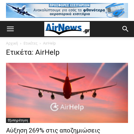
Αρχική
Ετικέτες
AirΗelp
Ετικέτα: AirΗelp
Εξυπηρέτηση
Αύξηση 269% στις αποζημιώσεις