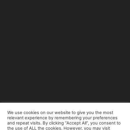
We use cookies on our website to give you the most
relevant experience by remembering your preferences
© Copyright 2015 - www.airnews.gr
and repeat visits. By clicking “Accept All”, you consent to
the use of ALL the cookies. However, you may visit