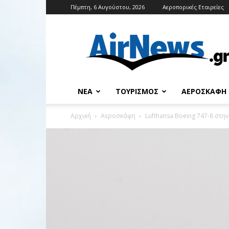
Πέμπτη, 6 Αυγούστου, 2026
Αεροπορικές Εταιρείες
Airnews
ΝΈΑ
ΤΟΥΡΙΣΜΌΣ
ΑΕΡΟΣΚΆΦΗ
Αρχική
Αεροσκάφη
Lufthansa Boeing 747-8 στ