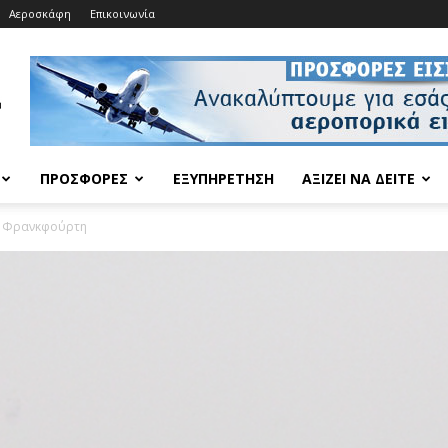
Αεροσκάφη
Επικοινωνία
ΠΡΟΣΦΟΡΈΣ
ΕΞΥΠΗΡΈΤΗΣΗ
ΑΞΊΖΕΙ ΝΑ ΔΕΊΤΕ
ην Φρανκφούρτη