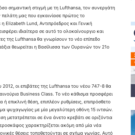
όσο σημαντική στιγμή με τη Lufthansa, τον συνεργάτη
ν πελάτη μας που εγκαινίασε πρώτος το
ε η Elizabeth Lund, Αντιπρόεδρος και Γενική
εισφέρει ιδιαίτερα σε αυτό το ολοκαίνουργιο και
ες της Lufthansa θα γνωρίσουν το νέο επίπεδο
 επάξια θεωρείται η Βασίλισσα των Ουρανών τον 21ο
 2012, οι επιβάτες της Lufthansa του νέου 747-8 θα
καινούρια Business Class. Το νέο κάθισμα προσφέρει
α ή επικλινή θέση, επιπλέον ρυθμίσεις, επιπρόσθετο
μα ψυχαγωγίας με μία μεγαλύτερη οθόνη 15 ιντσών.
έση μετατρέπεται σε ένα άνετο κρεβάτι σε οριζόντια
αεροσκάφος χαρακτηρίζεται ακόμη από μία νέα
τονικές θέσεις τοποθετούνται σε σχήμα γωνίας. Αυτό