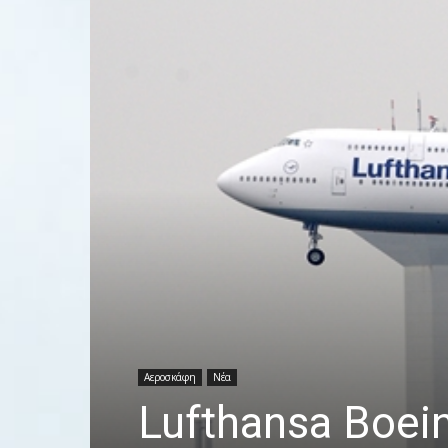
Αεροσκάφη
Νέα
Lufthansa Boei