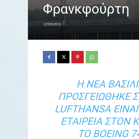
Φρανκφούρτη
07/05/2012
Η ΝΈΑ ΒΑΣΊΛ
ΠΡΟΣΓΕΙΏΘΗΚΕ 
LUFTHANSA ΕΊΝΑ
ΕΤΑΙΡΕΊΑ ΣΤΟΝ
ΤΟ BOEING 7