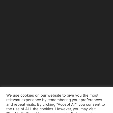
We use cookies on our website to give you the most
relevant experience by remembering your preferences
© Copyright 2015 - www.airnews.gr
and repeat visits. By clicking “Accept All”, you consent to
the use of ALL the cookies. However, you may visit