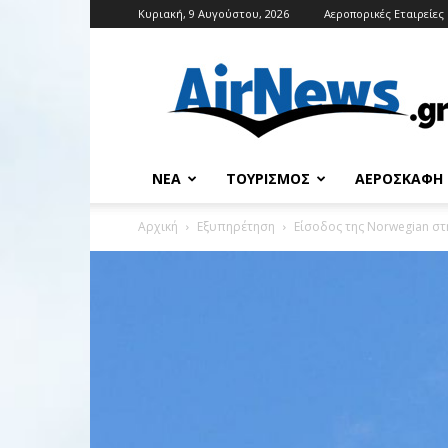
Κυριακή, 9 Αυγούστου, 2026
Αεροπορικές Εταιρείες
Airnews
ΝΈΑ
ΤΟΥΡΙΣΜΌΣ
ΑΕΡΟΣΚΆΦΗ
Αρχική
Εξυπηρέτηση
Είσοδος της Norwegian σ