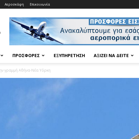
Αεροσκάφη
Επικοινωνία
ΠΡΟΣΦΟΡΈΣ
ΕΞΥΠΗΡΈΤΗΣΗ
ΑΞΊΖΕΙ ΝΑ ΔΕΊΤΕ
την γραμμή Αθήνα-Νέα Υόρκη