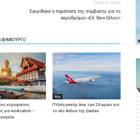
Επόμενο άρθρο
Εγκρίθηκε η παράταση της σύμβασης για το
αεροδρόμιο «Ελ. Βενιζέλος»
Ν ΔΗΜΙΟΥΡΓΟ
η
Νέα
ους κορυφαίους
Πτήση-ρεκόρ άνω των 24 ωρών για
ς για workcation –
το νέο Airbus της Qantas
πανγκόκ