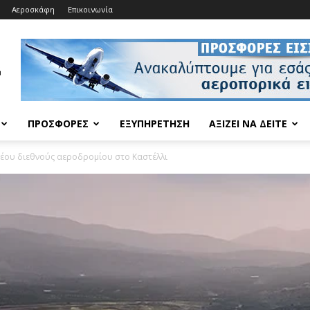
Αεροσκάφη
Επικοινωνία
ΠΡΟΣΦΟΡΈΣ
ΕΞΥΠΗΡΈΤΗΣΗ
ΑΞΊΖΕΙ ΝΑ ΔΕΊΤΕ
νέου διεθνούς αεροδρομίου στο Καστέλλι