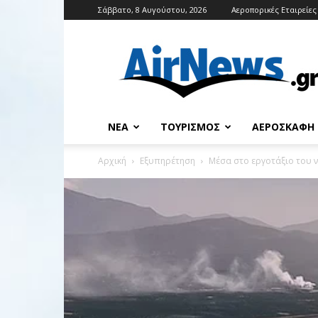
Σάββατο, 8 Αυγούστου, 2026
Αεροπορικές Εταιρείες
Airnews
ΝΈΑ
ΤΟΥΡΙΣΜΌΣ
ΑΕΡΟΣΚΆΦΗ
Αρχική
Εξυπηρέτηση
Μέσα στο εργοτάξιο του 