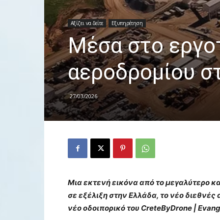
Αξίζει να δείτε
Εξυπηρέτηση
Μέσα στο εργοτ
αεροδρομίου σ
27/03/2026
Μια εκτενή εικόνα από το μεγαλύτερο κα
σε εξέλιξη στην Ελλάδα, το νέο διεθνές 
νέο οδοιπορικό του CreteByDrone | Evang