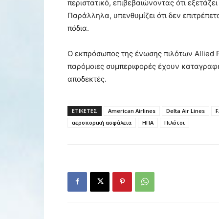
περιστατικό, επιβεβαιώνοντας ότι εξετάζε
Παράλληλα, υπενθυμίζει ότι δεν επιτρέπετ
πόδια.
Ο εκπρόσωπος της ένωσης πιλότων Allied Pil
παρόμοιες συμπεριφορές έχουν καταγραφε
αποδεκτές.
ΕΤΙΚΕΤΕΣ
American Airlines
Delta Air Lines
F
αεροπορική ασφάλεια
ΗΠΑ
Πιλότοι