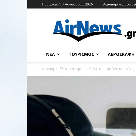
Παρασκευή, 7 Αυγούστου, 2026
Αεροπορικές Εταιρε
Airnews
ΝΈΑ
ΤΟΥΡΙΣΜΌΣ
ΑΕΡΟΣΚΆΦΗ
Αρχική
Εξυπηρέτηση
Πιλότοι μιμούνταν… γάτες