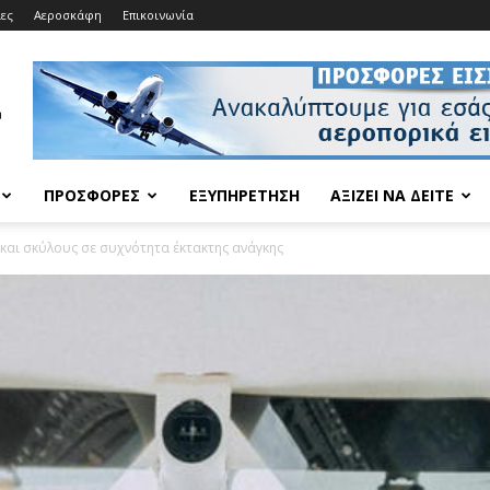
ίες
Αεροσκάφη
Επικοινωνία
ΠΡΟΣΦΟΡΈΣ
ΕΞΥΠΗΡΈΤΗΣΗ
ΑΞΊΖΕΙ ΝΑ ΔΕΊΤΕ
 και σκύλους σε συχνότητα έκτακτης ανάγκης