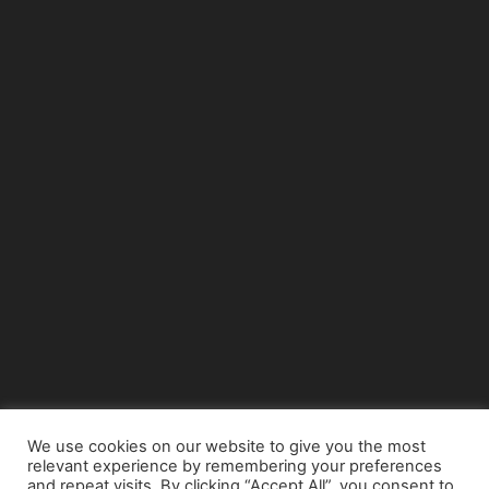
We use cookies on our website to give you the most
relevant experience by remembering your preferences
© Copyright 2015 - www.airnews.gr
and repeat visits. By clicking “Accept All”, you consent to